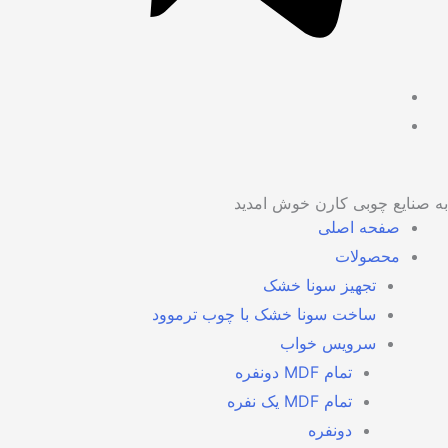
 صنایع چوبی کارن خوش امدید
صفحه اصلی
محصولات
تجهیز سونا خشک
ساخت سونا خشک با چوب ترموود
سرویس خواب
تمام MDF دونفره
تمام MDF یک نفره
دونفره