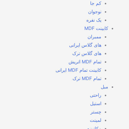
کم جا
نوجوان
یک نفره
کابینت MDF
ممبران
های گلاس ایرانی
های گلاس ترک
تمام MDF اتریش
کابینت تمام MDF ایرانی
تمام MDF ترک
مبل
راحتی
استیل
چستر
لمینت
مکانیزه