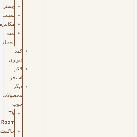
چستر
لمینت
مکانیزه
نیمه
استیل
کمد
دیواری
لاکر
استخر
دیگر
محصولات
چوب
TV
Room
جاکفشی