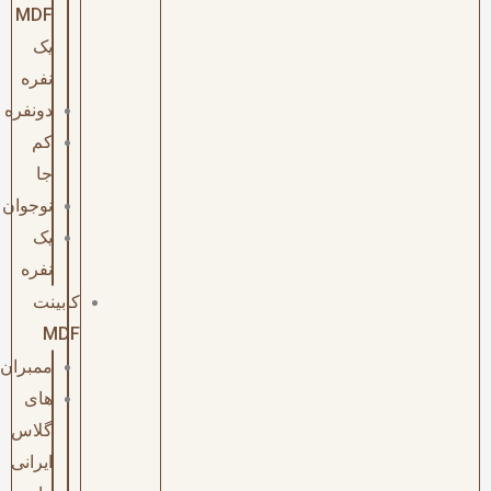
MDF
یک
نفره
دونفره
کم
جا
نوجوان
یک
نفره
کابینت
MDF
ممبران
های
گلاس
ایرانی