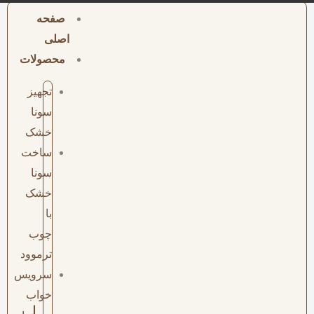
صفحه
اصلی
محصولات
تجهیز
سونا
خشک
ساخت
سونا
خشک
با
چوب
ترموود
سرویس
خواب