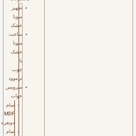
تجهیز
سونا
خشک
ساخت
سونا
خشک
با
چوب
ترموود
سرویس
خواب
تمام
MDF
دونفره
تمام