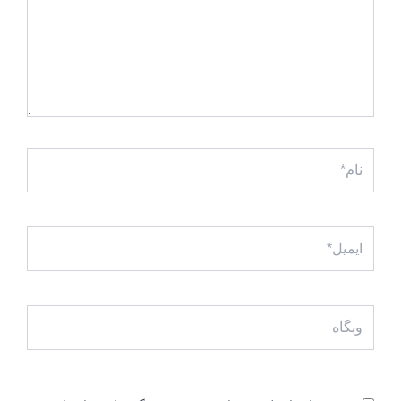
نام*
ایمیل*
وبگاه